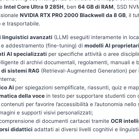
re
Intel Core Ultra 9 285H
, ben
64 GB di RAM
, SSD NV
ssionale
NVIDIA RTX PRO 2000 Blackwell da 8 GB
, il 
 e trasportabile.
i linguistici avanzati
(LLM) eseguiti interamente in loca
 e addestramento (fine-tuning) di
modelli AI proprietar
ti AI specializzati
per specifiche attività o aree discipli
lligente di archivi documentali, regolamenti, manuali e 
di sistemi RAG
(Retrieval-Augmented Generation) per 
nterna;
ico AI
per spiegazioni semplificate, riassunti, quiz e map
matica della voce
in testo per supportare studenti con di
 contenuti per favorire l’accessibilità e l’autonomia nello 
agini e supporti visivi personalizzati;
e comprensione di documenti cartacei tramite
OCR intell
rsi didattici
adattati ai diversi livelli cognitivi e linguisti