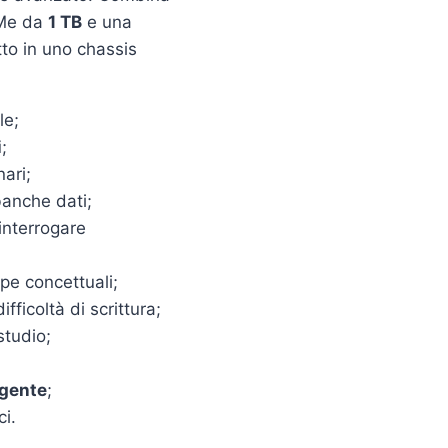
Me da
1 TB
e una
tutto in uno chassis
le;
i
;
nari;
banche dati;
interrogare
pe concettuali;
fficoltà di scrittura;
studio;
igente
;
ci.