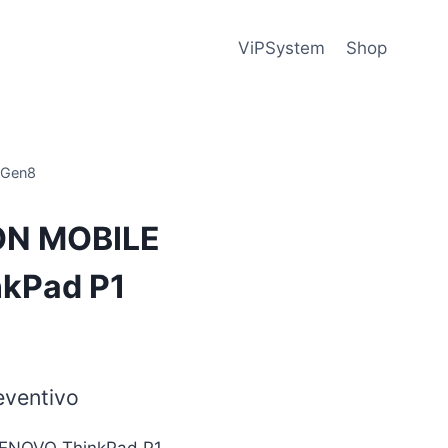
ViPSystem
Shop
 Gen8
N MOBILE
kPad P1
eventivo