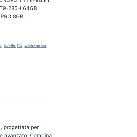
ENOVO ThinkPad P1
LT9-285H 64GB
0 PRO 8GB
k
,
Nvidia
,
PC
,
workstation
,
, progettata per
ware avanzato. Combina