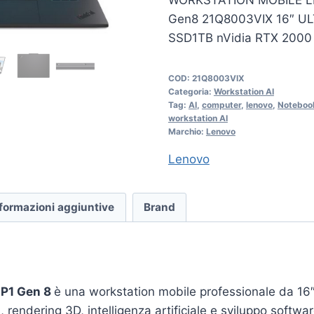
WORKSTATION MOBILE L
Gen8 21Q8003VIX 16″ U
SSD1TB nVidia RTX 200
COD:
21Q8003VIX
Categoria:
Workstation AI
Tag:
AI
,
computer
,
lenovo
,
Noteboo
workstation AI
Marchio:
Lenovo
Lenovo
formazioni aggiuntive
Brand
 P1 Gen 8
è una workstation mobile professionale da 16″
, rendering 3D, intelligenza artificiale e sviluppo soft