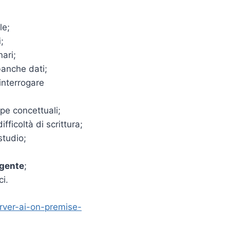
le;
i
;
nari;
banche dati;
interrogare
pe concettuali;
fficoltà di scrittura;
studio;
igente
;
ci.
rver-ai-on-premise-