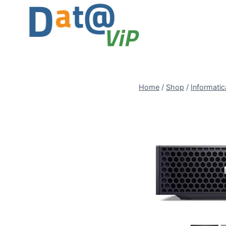
Salta
al
contenuto
Home
/
Shop
/
Informatic