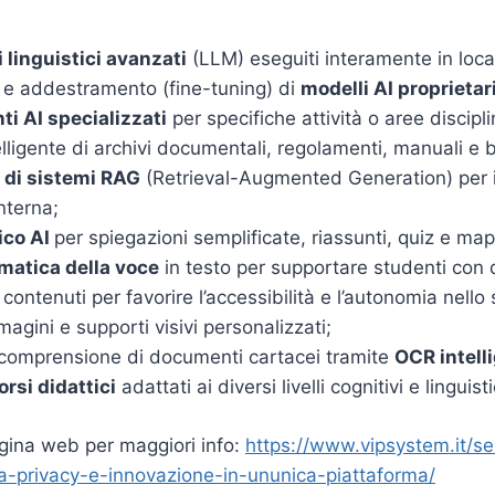
:
i linguistici avanzati
(LLM) eseguiti interamente in loca
 e addestramento (fine-tuning) di
modelli AI proprietar
ti AI specializzati
per specifiche attività o aree discipli
lligente di archivi documentali, regolamenti, manuali e 
di sistemi RAG
(Retrieval-Augmented Generation) per 
nterna;
ico AI
per spiegazioni semplificate, riassunti, quiz e map
matica della voce
in testo per supportare studenti con di
 contenuti per favorire l’accessibilità e l’autonomia nello 
agini e supporti visivi personalizzati;
e comprensione di documenti cartacei tramite
OCR intell
rsi didattici
adattati ai diversi livelli cognitivi e linguisti
gina web per maggiori info:
https://www.vipsystem.it/se
a-privacy-e-innovazione-in-ununica-piattaforma/