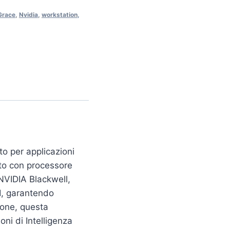
Grace
,
Nvidia
,
workstation
,
to per applicazioni
ato con processore
NVIDIA Blackwell,
AI, garantendo
ione, questa
oni di Intelligenza