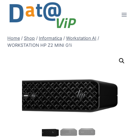
Salta
al
contenuto
Home
/
Shop
/
Informatica
/
Workstation AI
/
WORKSTATION HP Z2 MINI G1i