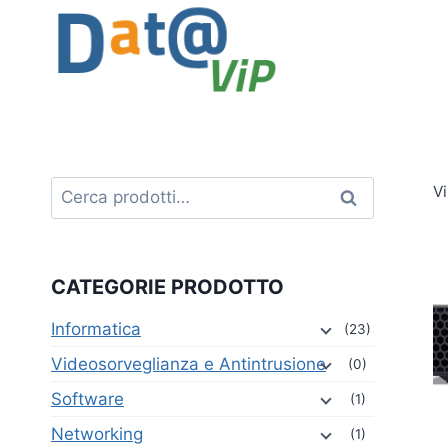
Salta
al
contenuto
Cerca:
Vi
Cerca
CATEGORIE PRODOTTO
Informatica
(23)
Videosorveglianza e Antintrusione
(0)
Software
(1)
Networking
(1)