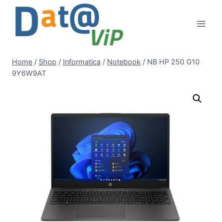
Salta
al
contenuto
Home
/
Shop
/
Informatica
/
Notebook
/
NB HP 250 G10
9Y6W9AT