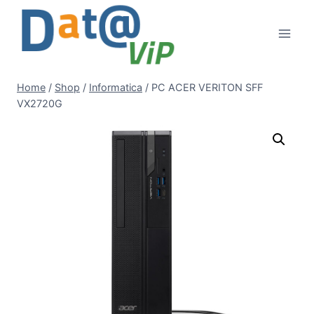
Salta
al
contenuto
Home
/
Shop
/
Informatica
/
PC ACER VERITON SFF
VX2720G