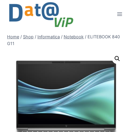
Salta
al
contenuto
Home
/
Shop
/
Informatica
/
Notebook
/
ELITEBOOK 840
G11